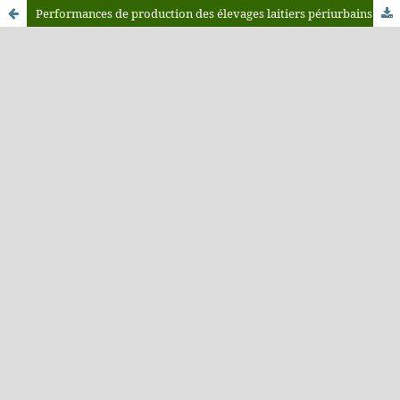
Performances de production des élevages laitiers périurbains et urbains de la commune de Fada N’Gourma au Burkina Faso