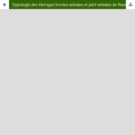
Typologie des élevages bovins urbains et péri-urbains de Parakou (Bénin)