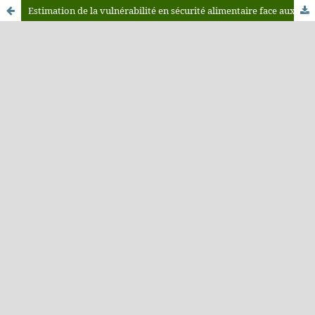
Estimation de la vulnérabilité en sécurité alimentaire face aux objectifs visés par l'Etat à l'horizon 2020: Cas du blé tendre