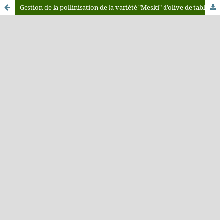
Gestion de la pollinisation de la variété "Meski" d’olive de table tunisienne auto-incompatible (Olea europaea. L)