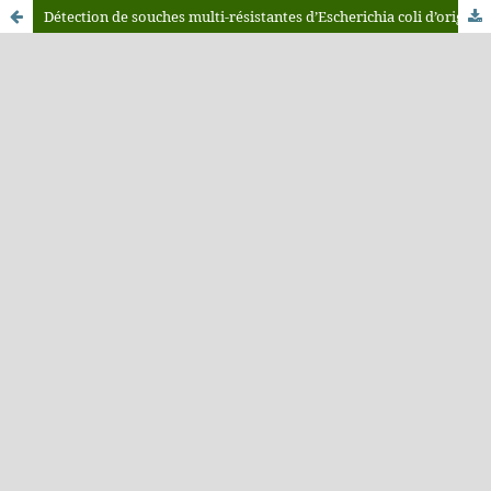
Détection de souches multi-résistantes d’Escherichia coli d’origine aviaire dans la région de Rabat-Salé-Zemmour-Zaer