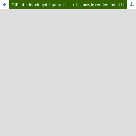
Effet du déficit hydrique sur la croissance, le rendement et l'efficience d'utilisation de l'eau chez le bersim (Trifolium alexandrinum) au Tadla