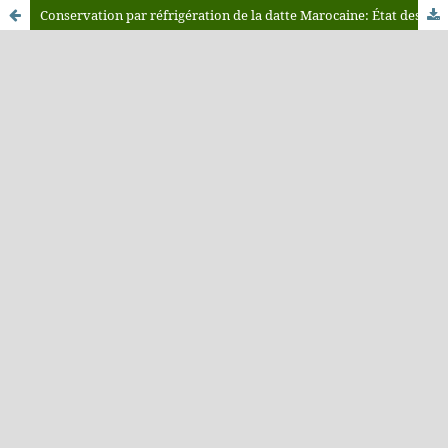
Conservation par réfrigération de la datte Marocaine: État des lieux et évaluation des critères physiques et sensoriels de la qualité