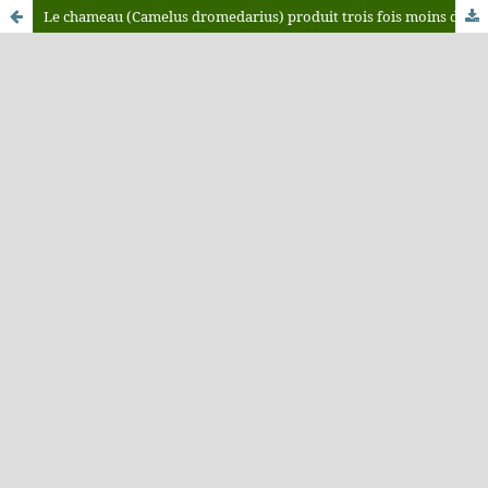
Le chameau (Camelus dromedarius) produit trois fois moins de méthane que les bovins recevant la même ration alimentaire