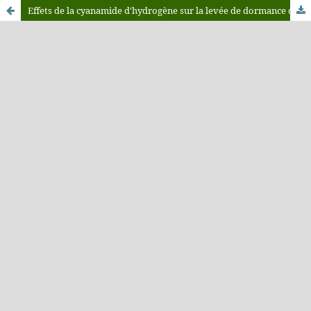
Effets de la cyanamide d'hydrogène sur la levée de dormance du pommier (Malus domestica)