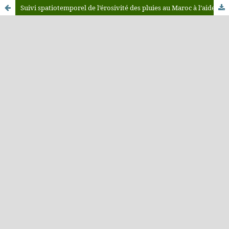
Suivi spatiotemporel de l’érosivité des pluies au Maroc à l’aide des données satellitaires libres