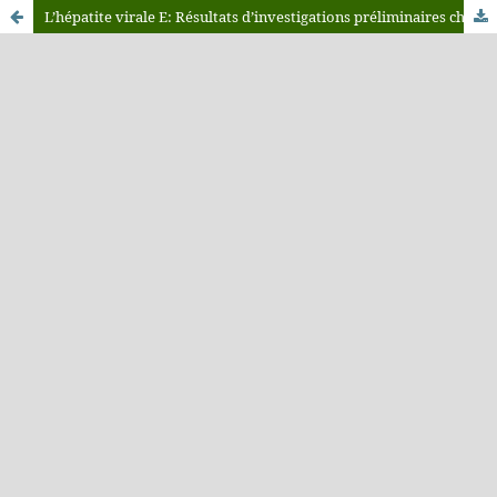
L’hépatite virale E: Résultats d’investigations préliminaires chez la poule pondeuse et la poule reproductrice