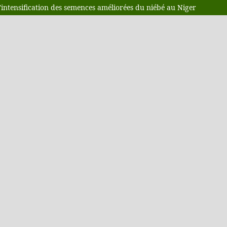
l'intensification des semences améliorées du niébé au Niger