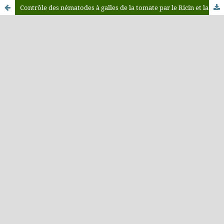
Contrôle des nématodes à galles de la tomate par le Ricin et la bouse de vache