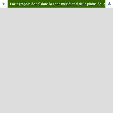
Cartographie de sol dans la zone méridional de la plaine de Tafrata au Maroc Centro-Oriental et évaluation de leur sensibilité à la désertification