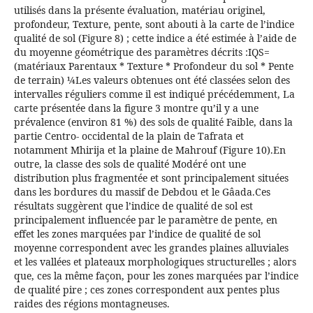
utilisés dans la présente évaluation, matériau originel,
profondeur, Texture, pente, sont abouti à la carte de l’indice
qualité de sol (Figure 8) ; cette indice a été estimée à l’aide de
du moyenne géométrique des paramètres décrits :IQS=
(matériaux Parentaux * Texture * Profondeur du sol * Pente
de terrain) ¼Les valeurs obtenues ont été classées selon des
intervalles réguliers comme il est indiqué précédemment, La
carte présentée dans la figure 3 montre qu’il y a une
prévalence (environ 81 %) des sols de qualité Faible, dans la
partie Centro- occidental de la plain de Tafrata et
notamment Mhirija et la plaine de Mahrouf (Figure 10).En
outre, la classe des sols de qualité Modéré ont une
distribution plus fragmentée et sont principalement situées
dans les bordures du massif de Debdou et le Gâada.Ces
résultats suggèrent que l’indice de qualité de sol est
principalement influencée par le paramètre de pente, en
effet les zones marquées par l’indice de qualité de sol
moyenne correspondent avec les grandes plaines alluviales
et les vallées et plateaux morphologiques structurelles ; alors
que, ces la même façon, pour les zones marquées par l’indice
de qualité pire ; ces zones correspondent aux pentes plus
raides des régions montagneuses.