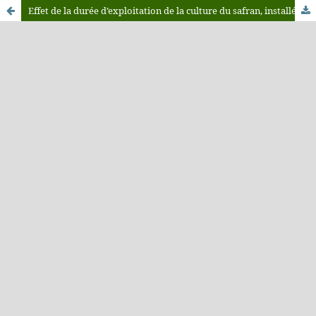
Effet de la durée d’exploitation de la culture du safran, installée à différentes densités, sur la production et la multiplication des cormes «semences» dans la région de Taliouine