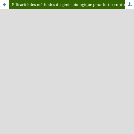
Efficacité des méthodes du génie biologique pour lutter contre l’érosion hydrique des talus marneux de l’autoroute Fès-Taza