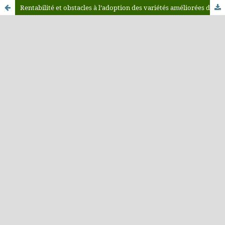
Rentabilité et obstacles à l’adoption des variétés améliorées du Manioc (Manihot esculenta Cranz) chez les paysans en RD Congo