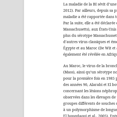
La maladie de la BI sévit d’un
2012). Par ailleurs, depuis sa
maladie a été rapportée dans to
Par la suite, elle a été déclaré
Massachusetts), aux États-Unis 
plus du sérotype Massachussetts
d’autres virus classiques et ém
Égypte et au Maroc (De Wit et 
également été révélée en Afriqu
Au Maroc, le virus de la bronc
(Mass), ainsi qu’un sérotype n
pour la première fois en 1985 p
des années 90, Alarabi et El b
concernant les lésions néphropa
observées dans les élevages de
groupes différents de souches d
à un polymorphisme de longueu
El bouqdaoui et al., 2005). Entr