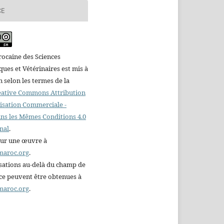
CE
ocaine des Sciences
es et Vétérinaires est mis à
n selon les termes de la
reative Commons Attribution
ilisation Commerciale -
ns les Mêmes Conditions 4.0
nal
.
sur une œuvre à
maroc.org
.
sations au-delà du champ de
nce peuvent être obtenues à
maroc.org
.