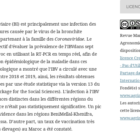
LICEN
viaire (BI) est principalement une infection des
eures causée par le virus de la bronchite
Revue Mar
ppartenant à la famille des
Coronaviridae
. Le
Agronomiqu
ctif d’évaluer la prévalence de l’IBVdans sept
dispositio
oc en utilisant la RT-PCR en temps réel, afin de
licence C
ion épidémiologique de la maladie dans ces
- Pas d’Ut
ologique a montré que l’IBV a circulé avec une
Partage da
tre 2018 et 2019, ainsi, les résultats obtenues
Internatio
ées par une étude statistique via la version 13 du
Fondé(e) 
ackage for the Social Sciences). L’infection à l’IBV
www.agri
ces distinctes dans les différentes régions du
Les autori
e n’était pas statistiquement significative. Un pic
cette lice
évidence dans les régions BeniMellal-Khenifra,
www.agri
assa. D’autre part, un taux de vaccination très
s élevages) au Maroc a été constaté.