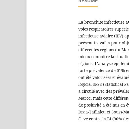
RÉSUMÉ
La bronchite infectieuse a
voies respiratoires supéri
infectieuse aviaire (IBV) a
présent travail a pour obje
différentes régions du Mar
mieux connaitre la situat
régions. L’analyse épidémi
forte prévalence de 61% en
ont été valorisées et évalu
logiciel SPSS (Statistical P
a circulé avec des prévalen
Maroc, mais cette différenc
de positivité a été mis en 
Draa-Tafilalet, et Souss-M
élevé contre la BI (90% de