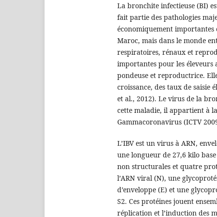
La bronchite infectieuse (BI) es
fait partie des pathologies maj
économiquement importantes da
Maroc, mais dans le monde enti
respiratoires, rénaux et repr
importantes pour les éleveurs 
pondeuse et reproductrice. Elle
croissance, des taux de saisie 
et al., 2012). Le virus de la bro
cette maladie, il appartient à 
Gammacoronavirus (ICTV 2009
L’IBV est un virus à ARN, envel
une longueur de 27,6 kilo base 
non structurales et quatre pro
l’ARN viral (N), une glycoprot
d’enveloppe (E) et une glycopro
S2. Ces protéines jouent ensemb
réplication et l’induction des m