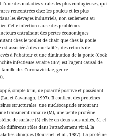
t l’une des maladies virales les plus contagieuses, qui
eures rencontrées chez les poulets et les plus
ns les élevages industriels, non seulement au
er. Cette infection cause des problèmes
oducteurs entraînant des pertes économiques
autant chez le poulet de chair que chez la poule
 est associée à des mortalités, des retards de
élevés à l’abattoir et une diminution de la ponte (Cook
nchite infectieuse aviaire (IBV) est l’agent causal de
la famille des Coronaviridae, genre
).
oppé, simple brin, de polarité positive et possédant
(Lai et Cavanagh, 1997). Il contient des protéines
téines structurales: une nucléocapside entourant
éine transmembranaire (M), une petite protéine
téine de surface (S) clivée en deux sous unités, S1 et
le différents rôles dans l’attachement viral, la
aladies cliniques (Boursnell et al., 1987). La protéine