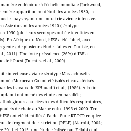
e manière endémique à l’échelle mondiale (Jackwood,
 première apparition au début des années 1930, la
us les pays ayant une industrie avicole intensive.
e en Asie durant les années 1940 (sérotype
en 1950 (plusieurs sérotypes ont été identifiés en
). En Afrique du Nord, l’IBV a été l’objet, avec
ergentes, de plusieurs études faites en Tunisie, en
al., 2011). Une forte prévalence (26%) d’IBV a
e de l’Ouest (Ducatez et al., 2009).
hite infectieuse aviaire sérotype Massachusetts
ommé «Moroccan G» ont été isolés et caractérisés
ar les travaux de ElHouadfi et al., (1986). A la fin
ouqdaoui ont mené des études en parallèle,
thologiques associées à des difficultés respiratoires,
 poulets de chair au Maroc entre 1996 et 2000. Trois
’IBV ont été identifiés à l’aide d’une RT-PCR couplée
r de fragment de restriction (RFLP) (Alarabi, 2004;
e 2011 et 2015, une étude réalisée par Fellahi et al.