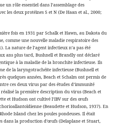
oue un rôle essentiel dans l’assemblage des
ec les deux protéines S et N (De Haan et al., 2000;
emière fois en 1931 par Schalk et Hawn, au Dakota du
e, comme une nouvelle maladie respiratoire des
. La nature de l’agent infectieux n’a pas été
x ans plus tard, Bushnell et Brandly ont déclaré
ntique à la maladie de la bronchite infectieuse. Ils
e de la laryngotrachéite infectieuse (Bushnell et
rès quelques années, Beach et Schalm ont permis de
l entre ces deux virus par des études d’immunité
nt réalisé la première description du virus (Beach et
tte et Hudson ont cultivé l’IBV sur des œufs
chorioallantoïdienne (Beaudette et Hudson, 1937). En
 Rhode Island chez les poules pondeuses. Il était
es dans la production d’œufs (Delaplane et Stuart,