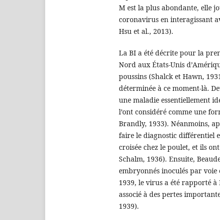
M est la plus abondante, elle j
coronavirus en interagissant av
Hsu et al., 2013).
La BI a été décrite pour la pr
Nord aux États-Unis d’Amériqu
poussins (Shalck et Hawn, 1931)
déterminée à ce moment-là. Deu
une maladie essentiellement ide
l’ont considéré comme une form
Brandly, 1933). Néanmoins, ap
faire le diagnostic différentie
croisée chez le poulet, et ils o
Schalm, 1936). Ensuite, Beaude
embryonnés inoculés par voie 
1939, le virus a été rapporté à
associé à des pertes important
1939).