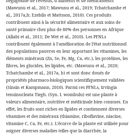
négligeable de revenus, d’aliments et de médicaments
(Mawunu et al., 2017; Mawunu et al., 2019; Tchatchambe et
al., 2017a,b; Ezebilo et Mattsson, 2010). Ces produits
contribuent ainsi à la sécurité alimentaire et aux soins de
santé primaire chez plus de 80% des personnes en Afrique
(Allabi et al., 2011; De Wet et al., 2010). Les PFNLs
contribuent également à l’amélioration de l’état nutritionnel
des populations pauvres en leur apportant les vitamines, les
éléments minéraux (Zn, Se, Fe, Mg, Ca, etc.), les protéines, les
fibres, les glucides, les lipides, etc. (Mawunu et al., 2020;
Tchatchambe et al., 2017a, b) et sont donc doués de
propriétés pharmaco-biologiques scientifiquement validées
(Sinsin et Kampmann, 2010). Parmi ces PFNLs, Irvingia
tenuinucleata Tiegh. (Syn. I. wombulu) est une plante à
valeurs alimentaire, nutritive et médicinale bien connues. En
effet, les fruits sont riches en lipides et contiennent diverses
vitamines et des minéraux (thiamine, riboflavine, niacine,
vitamine C, Ca, Fe, etc.). L’écorce de la plante est utilisée pour
soigner diverses maladies telles que la diarrhée, la