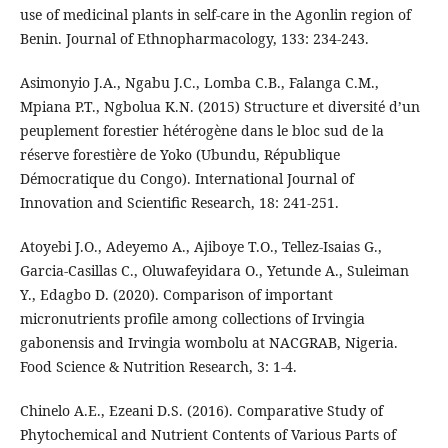
use of medicinal plants in self-care in the Agonlin region of
Benin. Journal of Ethnopharmacology, 133: 234-243.
Asimonyio J.A., Ngabu J.C., Lomba C.B., Falanga C.M.,
Mpiana P.T., Ngbolua K.N. (2015) Structure et diversité d’un
peuplement forestier hétérogène dans le bloc sud de la
réserve forestière de Yoko (Ubundu, République
Démocratique du Congo). International Journal of
Innovation and Scientific Research, 18: 241-251.
Atoyebi J.O., Adeyemo A., Ajiboye T.O., Tellez-Isaias G.,
Garcia-Casillas C., Oluwafeyidara O., Yetunde A., Suleiman
Y., Edagbo D. (2020). Comparison of important
micronutrients profile among collections of Irvingia
gabonensis and Irvingia wombolu at NACGRAB, Nigeria.
Food Science & Nutrition Research, 3: 1-4.
Chinelo A.E., Ezeani D.S. (2016). Comparative Study of
Phytochemical and Nutrient Contents of Various Parts of