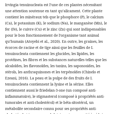
Irvingia tenuinucleata est l’une de ces plantes nécessitant
une attention soutenue en tant qu’alicament. Cette plante
contient les minéraux tels que le phosphore (P), le calcium
(Ca), le potassium (K), le sodium (Na), le manganèse (Mn), le
fer (Fe), le cuivre (Cu) et le zinc (Zn) qui sont indispensables
pour le bon fonctionnement de l’organisme tant animal
qu’humain (Atoyebi et al., 2020). En outre, les graines, les
écorces de racine et de tige ainsi que les feuilles de I.
tenuinucleata contiennent les glucides, les lipides, les
protéines, les fibres et les substances naturelles telles que les
alcaloïdes, les flavonoïdes, les tanins, les saponosides, les
stérols, les anthraquinones et les terpénoïdes (Chinelo et
Ezeani, 2016). La peau et la pulpe de des fruits de I.
tenuinucleata contiennent la lysine et la sérine. Elles
contiennent aussi le friedelan-3-one (un composé anti-
inflammatoire), le stigmasterol (composé à propriétés anti-
tumorales et anti-cholestérol) et le béta-sitostérol, un
métabolite secondaire connu pour ses propriétés anti-