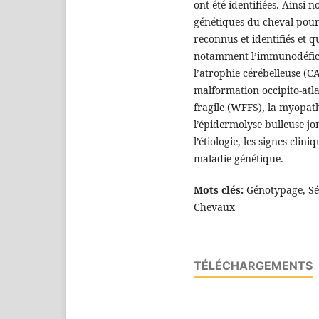
ont été identifiées. Ainsi 
génétiques du cheval pour 
reconnus et identifiés et q
notamment l’immunodéfici
l’atrophie cérébelleuse (C
malformation occipito-atl
fragile (WFFS), la myopat
l’épidermolyse bulleuse jon
l’étiologie, les signes clin
maladie génétique.
Mots clés:
Génotypage, Sé
Chevaux
TÉLÉCHARGEMENTS