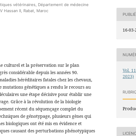
étiques vétérinaires, Département de médecine
AV Hassan II, Rabat, Maroc
PUBLIÉ
16-03-
NUMÉ
e culturel et la préservation sur le plan
Vol. 1
rès considérable depuis les années 90.
2023)
aladies héréditaires fatales chez les chevaux,
de mutations génétiques a rendu le recours au
RUBRI
léculaires une étape décisive pour établir une
evage. Grâce à la révolution de la biologie
Produc
ppement récent du séquençage complet du
echniques de génotypage, plusieurs gènes qui
s biologiques ont été mis en évidence et
iques causant des perturbations phénotypiques
LICEN