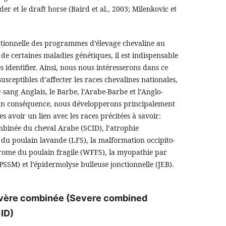
r et le draft horse (Baird et al., 2003; Milenkovic et
ationnelle des programmes d’élevage chevaline au
de certaines maladies génétiques, il est indispensable
s identifier. Ainsi, nous nous intéresserons dans ce
susceptibles d’affecter les races chevalines nationales,
r-sang Anglais, le Barbe, l’Arabe-Barbe et l’Anglo-
. En conséquence, nous développerons principalement
s avoir un lien avec les races précitées à savoir:
binée du cheval Arabe (SCID), l’atrophie
 du poulain lavande (LFS), la malformation occipito-
drome du poulain fragile (WFFS), la myopathie par
SSM) et l’épidermolyse bulleuse jonctionnelle (JEB).
vère combinée (Severe combined
CID)