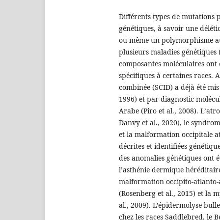
Différents types de mutations p
génétiques, à savoir une déléti
ou même un polymorphisme au n
plusieurs maladies génétiques 
composantes moléculaires ont ét
spécifiques à certaines races
combinée (SCID) a déjà été mis 
1996) et par diagnostic molécu
Arabe (Piro et al., 2008). L’at
Danvy et al., 2020), le syndro
et la malformation occipitale a
décrites et identifiées génétiq
des anomalies génétiques ont ét
l’asthénie dermique héréditaire 
malformation occipito-atlanto-a
(Rosenberg et al., 2015) et la
al., 2009). L’épidermolyse bulle
chez les races Saddlebred, le B