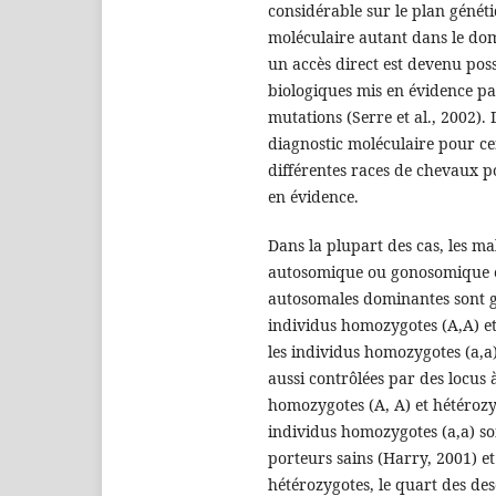
considérable sur le plan généti
moléculaire autant dans le dom
un accès direct est devenu po
biologiques mis en évidence pa
mutations (Serre et al., 2002). 
diagnostic moléculaire pour ce
différentes races de chevaux po
en évidence.
Dans la plupart des cas, les m
autosomique ou gonosomique et
autosomales dominantes sont go
individus homozygotes (A,A) et
les individus homozygotes (a,a)
aussi contrôlées par des locus à
homozygotes (A, A) et hétérozyg
individus homozygotes (a,a) so
porteurs sains (Harry, 2001) e
hétérozygotes, le quart des de