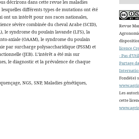
nous décrirons dans cette revue les maladies
lesquelles différents types de mutations ont été
ui ont un intérêt pour nos races nationales,
ence sévère combinée du cheval Arabe (SCID),
Revue Mar
A), le syndrome du poulain lavande (LFS), la
Agronomiqu
anto-axiale (OAAM), le syndrome du poulain
dispositio
hie par surcharge polysaccharidique (PSSM) et
licence C
ctionnelle (JEB). L’intérêt a été mis sur
- Pas d’Ut
iques, le diagnostic et la prévalence de chaque
Partage da
Internatio
Fondé(e) 
quençage, NGS, SNP, Maladies génétiques,
www.agri
Les autori
cette lice
www.agri