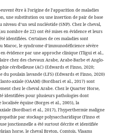
euvent être à l’origine de l’apparition de maladies
on, une substitution ou une insertion de pair de base
iveau d’un seul nucléotide (SNP). Chez le cheval,
(au nombre de 22) ont été mises en évidence et leurs
é identifiées. Certaines de ces maladies sont
. Au Maroc, le syndrome d’immunodéficience sévère
en évidence par une approche clinique (Tligui et al.,
laire chez des chevaux Arabe, Arabe-Barbe et Anglo-
rophie cérébelleuse (AC) (Edwards et Finno, 2020;
me du poulain lavande (LFS) (Edwards et Finno, 2020)
tlanto-axiale (OAAM) (Bordbari et al., 2017) sont
uement chez le cheval Arabe. Chez le Quarter Horse,
é identifiées pour plusieurs pathologies dont
localisée équine (Borges et al., 2005), la
xiale (Bordbari et al., 2017), l’hyperthermie maligne
 myopathie par stockage polysaccharidique (Finno et
use jonctionnelle a été surtout décrite et identifiée
elgian horse, le cheval Breton, Comtois, Vlaams