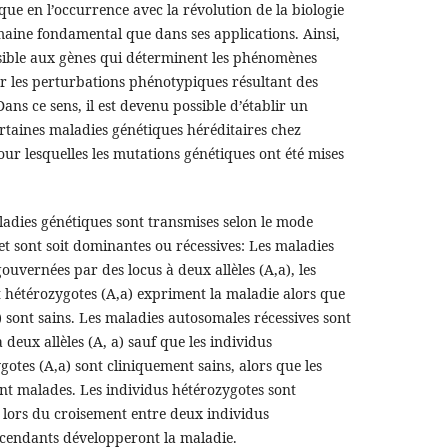
que en l’occurrence avec la révolution de la biologie
aine fondamental que dans ses applications. Ainsi,
ssible aux gènes qui déterminent les phénomènes
r les perturbations phénotypiques résultant des
Dans ce sens, il est devenu possible d’établir un
rtaines maladies génétiques héréditaires chez
ur lesquelles les mutations génétiques ont été mises
aladies génétiques sont transmises selon le mode
 sont soit dominantes ou récessives: Les maladies
uvernées par des locus à deux allèles (A,a), les
 hétérozygotes (A,a) expriment la maladie alors que
 sont sains. Les maladies autosomales récessives sont
 deux allèles (A, a) sauf que les individus
otes (A,a) sont cliniquement sains, alors que les
nt malades. Les individus hétérozygotes sont
t lors du croisement entre deux individus
scendants développeront la maladie.