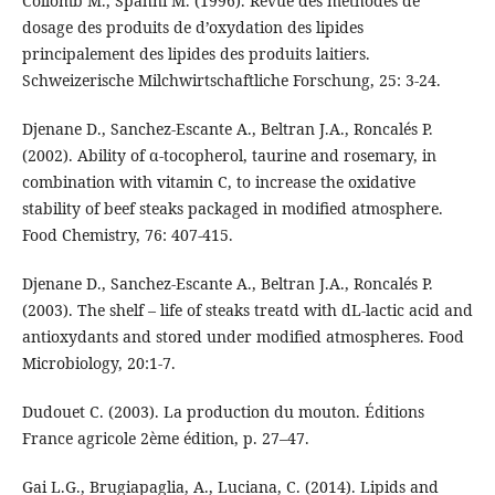
Collomb M., Spahni M. (1996). Revue des méthodes de
dosage des produits de d’oxydation des lipides
principalement des lipides des produits laitiers.
Schweizerische Milchwirtschaftliche Forschung, 25: 3-24.
Djenane D., Sanchez-Escante A., Beltran J.A., Roncalés P.
(2002). Ability of α-tocopherol, taurine and rosemary, in
combination with vitamin C, to increase the oxidative
stability of beef steaks packaged in modified atmosphere.
Food Chemistry, 76: 407-415.
Djenane D., Sanchez-Escante A., Beltran J.A., Roncalés P.
(2003). The shelf – life of steaks treatd with dL-lactic acid and
antioxydants and stored under modified atmospheres. Food
Microbiology, 20:1-7.
Dudouet C. (2003). La production du mouton. Éditions
France agricole 2ème édition, p. 27–47.
Gai L.G., Brugiapaglia, A., Luciana, C. (2014). Lipids and