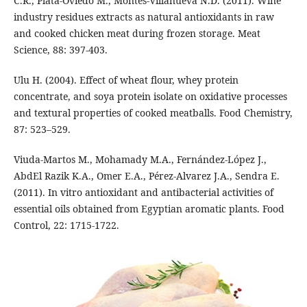
C.R., Plata-Oviedo M., Montes-Villanueva N.D. (2011). Wine
industry residues extracts as natural antioxidants in raw
and cooked chicken meat during frozen storage. Meat
Science, 88: 397-403.
Ulu H. (2004). Effect of wheat flour, whey protein
concentrate, and soya protein isolate on oxidative processes
and textural properties of cooked meatballs. Food Chemistry,
87: 523–529.
Viuda-Martos M., Mohamady M.A., Fernández-López J.,
AbdEl Razik K.A., Omer E.A., Pérez-Alvarez J.A., Sendra E.
(2011). In vitro antioxidant and antibacterial activities of
essential oils obtained from Egyptian aromatic plants. Food
Control, 22: 1715-1722.