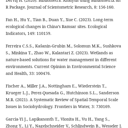
Derviş H. (2020). Bibliometric Analysis using Bibliometrix an
R Package. Journal of Scientometric Research, 8: 156‑160.
Fan H., Hu Y., Tian B., Duan Y., Xue C. (2023). Long-term
ecological changes in China’s Ramsar sites. Ecological
Indicators, 149: 110159.
Ferreira C.S.S., Kašanin-Grubin M., Solomun M.K., Sushkova
S., Minkina T., Zhao W., Kalantari Z. (2023). Wetlands as
nature-based solutions for water management in different
environments. Current Opinion in Environmental Science
and Health, 33: 100476.
Fischer A., Miller J.A., Nottingham E., Wiederstein T.,
Krueger L.J., Perez-Quesada G., Hutchinson S.L., Sanderson
M.R. (2021). A Systematic Review of Spatial-Temporal Scale
Issues in Sociohydrology. Frontiers in Water, 3: 730169.
Garcia-Yi J., Lapikanonth T., Vionita H., Vu H., Yang S.,
Zhong Y., Li Y., Nagelschneider V., Schlindwein B., Wesseler J.