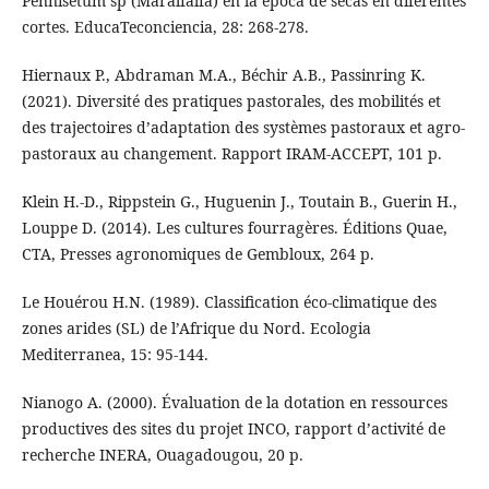
Pennisetum sp (Maralfalfa) en la época de secas en diferentes
cortes. EducaTeconciencia, 28: 268-278.
Hiernaux P., Abdraman M.A., Béchir A.B., Passinring K.
(2021). Diversité des pratiques pastorales, des mobilités et
des trajectoires d’adaptation des systèmes pastoraux et agro-
pastoraux au changement. Rapport IRAM-ACCEPT, 101 p.
Klein H.-D., Rippstein G., Huguenin J., Toutain B., Guerin H.,
Louppe D. (2014). Les cultures fourragères. Éditions Quae,
CTA, Presses agronomiques de Gembloux, 264 p.
Le Houérou H.N. (1989). Classification éco-climatique des
zones arides (SL) de l’Afrique du Nord. Ecologia
Mediterranea, 15: 95-144.
Nianogo A. (2000). Évaluation de la dotation en ressources
productives des sites du projet INCO, rapport d’activité de
recherche INERA, Ouagadougou, 20 p.