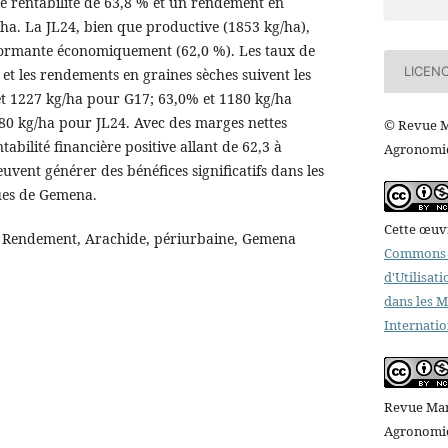
e rentabilité de 63,8 % et un rendement en
ha. La JL24, bien que productive (1853 kg/ha),
formante économiquement (62,0 %). Les taux de
LICEN
t les rendements en graines sèches suivent les
t 1227 kg/ha pour G17; 63,0% et 1180 kg/ha
80 kg/ha pour JL24. Avec des marges nettes
© Revue M
tabilité financière positive allant de 62,3 à
Agronomiq
euvent générer des bénéfices significatifs dans les
ues de Gemena.
Cette œuvr
Rendement, Arachide, périurbaine, Gemena
Commons A
d'Utilisat
dans les 
Internatio
Revue Mar
Agronomiqu