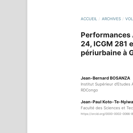
ACCUEIL
/
ARCHIVES
/
VOL
Performances A
24, ICGM 281 e
périurbaine à
Jean-Bernard BOSANZA
Institut Supérieur d’Etude
RDCongo
Jean-Paul Koto-Te-Nyi
Faculté des Sciences et Te
https://orcid.org/0000-0002-0066-