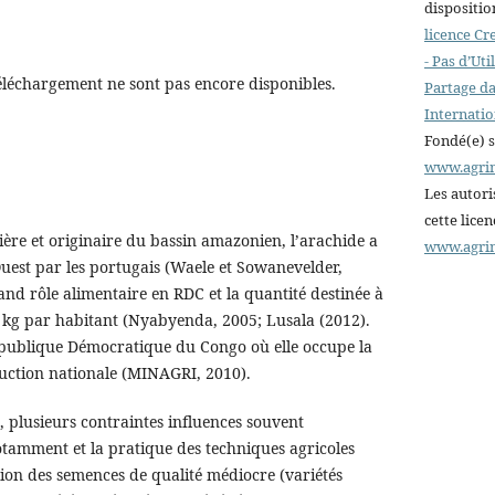
dispositio
licence C
- Pas d’Ut
éléchargement ne sont pas encore disponibles.
Partage da
Internatio
Fondé(e) 
www.agri
Les autori
cette lice
ière et originaire du bassin amazonien, l’arachide a
www.agri
Ouest par les portugais (Waele et Sowanevelder,
and rôle alimentaire en RDC et la quantité destinée à
 kg par habitant (Nyabyenda, 2005; Lusala (2012).
République Démocratique du Congo où elle occupe la
duction nationale (MINAGRI, 2010).
 plusieurs contraintes influences souvent
tamment et la pratique des techniques agricoles
sation des semences de qualité médiocre (variétés