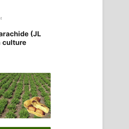
nt
arachide (JL
 culture