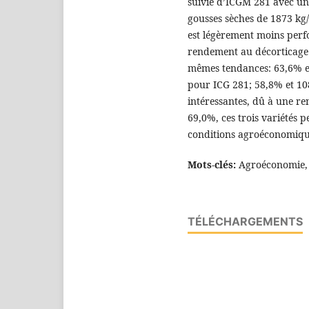
suivie d’ICGM 281 avec un
gousses sèches de 1873 kg/
est légèrement moins per
rendement au décorticage e
mêmes tendances: 63,6% e
pour ICG 281; 58,8% et 10
intéressantes, dû à une ren
69,0%, ces trois variétés p
conditions agroéconomiq
Mots-clés:
Agroéconomie, 
TÉLÉCHARGEMENTS