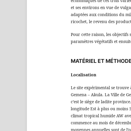
économiques de ces trois varié
et ses environs en vue de vulg
adaptées aux conditions du mil
ricochet, le revenu des produc
Pour cette raison, les objectif
paramètres végétatifs et ensui
MATÉRIEL ET MÉTHOD
Localisation
Le site expérimental se trouve 
Gemena – Akula. La Ville de G
c’est le siège de ladite province
longitude Est à plus ou moins 
climat tropical humide AW avec
commence au mois de décembre 
moyennes annuelles sont de l’o