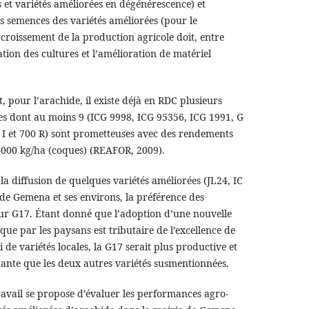
 et variétés améliorées en dégénérescence) et
des semences des variétés améliorées (pour le
croissement de la production agricole doit, entre
ation des cultures et l’amélioration de matériel
, pour l’arachide, il existe déjà en RDC plusieurs
ées dont au moins 9 (ICG 9998, ICG 95356, ICG 1991, G
 I et 700 R) sont prometteuses avec des rendements
4000 kg/ha (coques) (REAFOR, 2009).
a diffusion de quelques variétés améliorées (JL24, IC
de Gemena et ses environs, la préférence des
ur G17. Étant donné que l’adoption d’une nouvelle
ue par les paysans est tributaire de l’excellence de
e variétés locales, la G17 serait plus productive et
te que les deux autres variétés susmentionnées.
ravail se propose d’évaluer les performances agro-