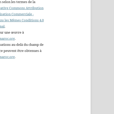
n selon les termes de la
reative Commons Attribution
ilisation Commerciale -
ns les Mêmes Conditions 4.0
nal
.
sur une œuvre à
maroc.org
.
sations au-delà du champ de
nce peuvent être obtenues à
maroc.org
.