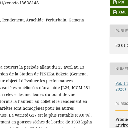
PDF
5281/zenodo.18608148
XML
 Rendement, Arachide, Periurbain, Gemena
PUBLIÉ
30-01-
a couvert la période allant du 13 avril au 13
NUMÉ
ession de la Station de l’INERA Boketa (Gemena,
ur objectif d’évaluer les performances
Vol. 1
 variétés améliorées d’arachide JL24, ICGM 281
2026)
en relever les meilleures du point de vue
Hormis la hauteur au collet et le rendement en
RUBRI
 variétés sont homogènes pour les autres
s. La variété G17 est la plus rentable (69,0 %),
Produc
ement en gousses sèches de l'ordre de 1933 kg/ha
Envir