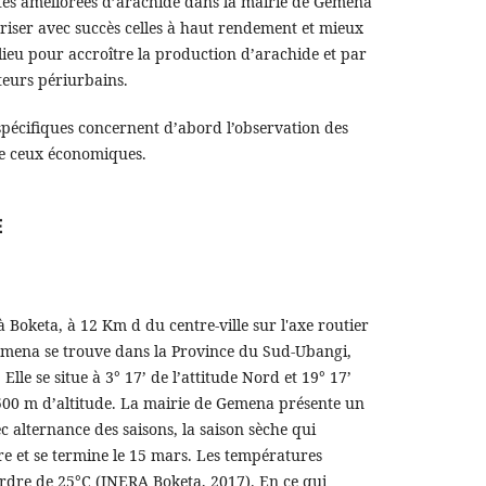
tés améliorées d’arachide dans la mairie de Gemena
ariser avec succès celles à haut rendement et mieux
ieu pour accroître la production d’arachide et par
teurs périurbains.
s spécifiques concernent d’abord l’observation des
te ceux économiques.
E
à Boketa, à 12 Km d du centre-ville sur l'axe routier
emena se trouve dans la Province du Sud-Ubangi,
. Elle se situe à 3° 17’ de l’attitude Nord et 19° 17’
500 m d’altitude. La mairie de Gemena présente un
 alternance des saisons, la saison sèche qui
et se termine le 15 mars. Les températures
rdre de 25°C (INERA Boketa, 2017). En ce qui