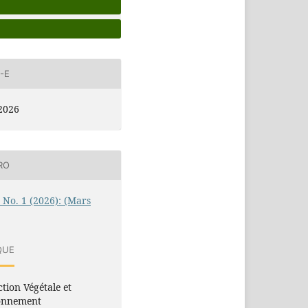
-E
2026
RO
4 No. 1 (2026): (Mars
QUE
tion Végétale et
onnement