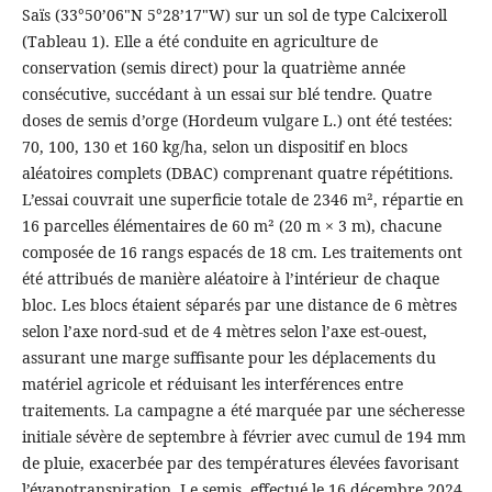
Saïs (33°50’06"N 5°28’17"W) sur un sol de type Calcixeroll
(Tableau 1). Elle a été conduite en agriculture de
conservation (semis direct) pour la quatrième année
consécutive, succédant à un essai sur blé tendre. Quatre
doses de semis d’orge (Hordeum vulgare L.) ont été testées:
70, 100, 130 et 160 kg/ha, selon un dispositif en blocs
aléatoires complets (DBAC) comprenant quatre répétitions.
L’essai couvrait une superficie totale de 2346 m², répartie en
16 parcelles élémentaires de 60 m² (20 m × 3 m), chacune
composée de 16 rangs espacés de 18 cm. Les traitements ont
été attribués de manière aléatoire à l’intérieur de chaque
bloc. Les blocs étaient séparés par une distance de 6 mètres
selon l’axe nord-sud et de 4 mètres selon l’axe est-ouest,
assurant une marge suffisante pour les déplacements du
matériel agricole et réduisant les interférences entre
traitements. La campagne a été marquée par une sécheresse
initiale sévère de septembre à février avec cumul de 194 mm
de pluie, exacerbée par des températures élevées favorisant
l’évapotranspiration. Le semis, effectué le 16 décembre 2024,