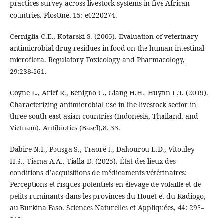
practices survey across livestock systems in five African
countries. PlosOne, 15: e0220274.
Cerniglia C.E., Kotarski S. (2005). Evaluation of veterinary
antimicrobial drug residues in food on the human intestinal
microflora. Regulatory Toxicology and Pharmacology,
29:238-261.
Coyne L., Arief R., Benigno C., Giang H.H., Huynn L.T. (2019).
Characterizing antimicrobial use in the livestock sector in
three south east asian countries (Indonesia, Thailand, and
Vietnam). Antibiotics (Basel),8: 33.
Dabire N.I., Pousga S., Traoré I., Dahourou L.D., Vitouley
H.S., Tiama A.A., Tialla D. (2025). État des lieux des
conditions d’acquisitions de médicaments vétérinaires:
Perceptions et risques potentiels en élevage de volaille et de
petits ruminants dans les provinces du Houet et du Kadiogo,
au Burkina Faso. Sciences Naturelles et Appliquées, 44: 293–