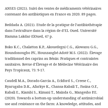
ANSES (2021). Suivi des ventes de médicaments vétérinaires
contenant des antibiotiques en France en 2020. 89 pages.
Beddada A. (2021). Etude de la pratique de l’antibiothérapie
dans l’aviculture dans la région de d’EL Oued. Université
Hamma Lakdar-ElOued, 47 p.
Boko K.C., Chalatton K.P., Akouedegni C.G., Alowanu G.G.,
Houndonougbo P.V., Hounzangbé-Adoté M.S. (2022). Élevage
traditionnel des caprins au Bénin: Pratiques et contraintes
sanitaires. Revue d’Élevage et de Médecine Vétérinaire des
Pays Tropicaux, 75: 9-17.
Caudell M.A., Dorado-Garcia A., Eckford S., Creese C.,
Byarugaba D.K., Afarkye K., Chansa-Kabali T., Fasina O.F.,
Kabali E., Kiambi S., Kimani T., Mainda G., Mangesho P.E.
(2020). Towards a bottom-up understanding of antimicrobial
use and resistance on the farm: A knowledge, attitudes, and