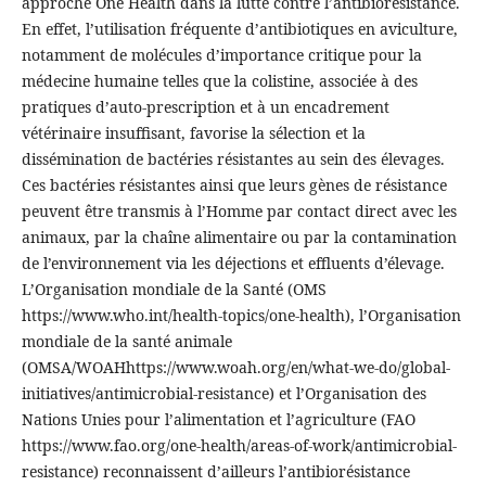
approche One Health dans la lutte contre l’antibiorésistance.
En effet, l’utilisation fréquente d’antibiotiques en aviculture,
notamment de molécules d’importance critique pour la
médecine humaine telles que la colistine, associée à des
pratiques d’auto-prescription et à un encadrement
vétérinaire insuffisant, favorise la sélection et la
dissémination de bactéries résistantes au sein des élevages.
Ces bactéries résistantes ainsi que leurs gènes de résistance
peuvent être transmis à l’Homme par contact direct avec les
animaux, par la chaîne alimentaire ou par la contamination
de l’environnement via les déjections et effluents d’élevage.
L’Organisation mondiale de la Santé (OMS
https://www.who.int/health-topics/one-health), l’Organisation
mondiale de la santé animale
(OMSA/WOAHhttps://www.woah.org/en/what-we-do/global-
initiatives/antimicrobial-resistance) et l’Organisation des
Nations Unies pour l’alimentation et l’agriculture (FAO
https://www.fao.org/one-health/areas-of-work/antimicrobial-
resistance) reconnaissent d’ailleurs l’antibiorésistance