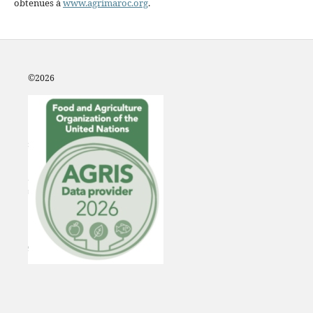
obtenues à
www.agrimaroc.org
.
©2
026