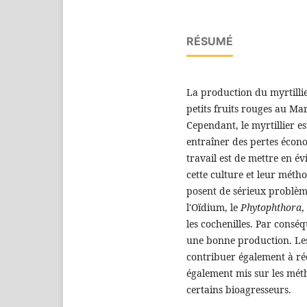
RÉSUMÉ
La production du myrtilli
petits fruits rouges au M
Cependant, le myrtillier e
entraîner des pertes écono
travail est de mettre en é
cette culture et leur métho
posent de sérieux problème
l'Oïdium, le
Phytophthora
,
les cochenilles. Par conséq
une bonne production. Les
contribuer également à réd
également mis sur les méth
certains bioagresseurs.