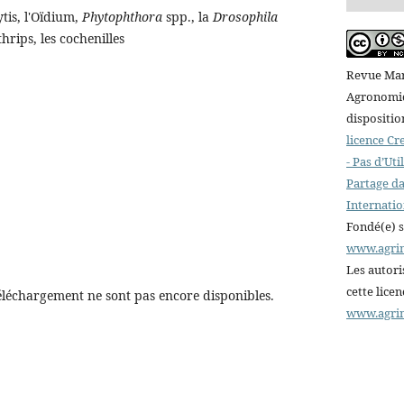
ytis, l'Oïdium,
Phytophthora
spp., la
Drosophila
thrips, les cochenilles
Revue Mar
Agronomiqu
dispositio
licence C
- Pas d’Ut
Partage da
Internatio
Fondé(e) 
www.agri
Les autori
cette lice
éléchargement ne sont pas encore disponibles.
www.agri