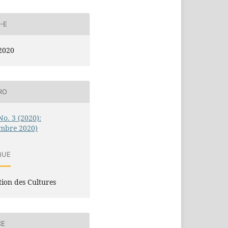
-E
2020
RO
No. 3 (2020):
embre 2020)
QUE
tion des Cultures
CE