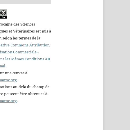
ocaine des Sciences
es et Vétérinaires est mis à
n selon les termes de la
reative Commons Attribution
ilisation Commerciale -
ns les Mêmes Conditions 4.0
nal
.
sur une œuvre à
maroc.org
.
sations au-delà du champ de
nce peuvent être obtenues à
maroc.org
.