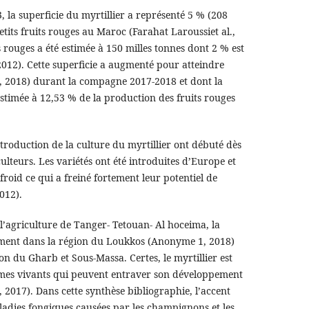
la superficie du myrtillier a représenté 5 % (208
etits fruits rouges au Maroc (Farahat Laroussiet al.,
 rouges a été estimée à 150 milles tonnes dont 2 % est
012). Cette superficie a augmenté pour atteindre
 2018) durant la compagne 2017-2018 et dont la
estimée à 12,53 % de la production des fruits rouges
ntroduction de la culture du myrtillier ont débuté dès
ulteurs. Les variétés ont été introduites d’Europe et
froid ce qui a freiné fortement leur potentiel de
012).
 l’agriculture de Tanger- Tetouan- Al hoceima, la
lement dans la région du Loukkos (Anonyme 1, 2018)
n du Gharb et Sous-Massa. Certes, le myrtillier est
smes vivants qui peuvent entraver son développement
, 2017). Dans cette synthèse bibliographie, l’accent
aladies fongiques causées par les champignons et les