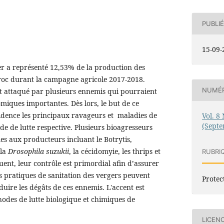
PUBLIÉ
15-09-
er a représenté 12,53% de la production des
aroc durant la campagne agricole 2017-2018.
NUMÉ
st attaqué par plusieurs ennemis qui pourraient
miques importantes. Dès lors, le but de ce
vidence les principaux ravageurs et maladies de
Vol. 8 
(Sept
de de lutte respective. Plusieurs bioagresseurs
s aux producteurs incluant le Botrytis,
 la
Drosophila suzukii
, la cécidomyie, les thrips et
RUBRI
uent, leur contrôle est primordial afin d’assurer
 pratiques de sanitation des vergers peuvent
Protec
uire les dégâts de ces ennemis. L'accent est
odes de lutte biologique et chimiques de
LICEN