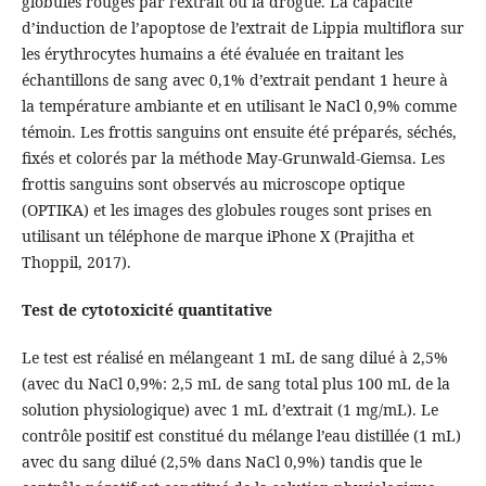
globules rouges par l’extrait ou la drogue. La capacité
d’induction de l’apoptose de l’extrait de Lippia multiflora sur
les érythrocytes humains a été évaluée en traitant les
échantillons de sang avec 0,1% d’extrait pendant 1 heure à
la température ambiante et en utilisant le NaCl 0,9% comme
témoin. Les frottis sanguins ont ensuite été préparés, séchés,
ﬁxés et colorés par la méthode May-Grunwald-Giemsa. Les
frottis sanguins sont observés au microscope optique
(OPTIKA) et les images des globules rouges sont prises en
utilisant un téléphone de marque iPhone X (Prajitha et
Thoppil, 2017).
Test de cytotoxicité quantitative
Le test est réalisé en mélangeant 1 mL de sang dilué à 2,5%
(avec du NaCl 0,9%: 2,5 mL de sang total plus 100 mL de la
solution physiologique) avec 1 mL d’extrait (1 mg/mL). Le
contrôle positif est constitué du mélange l’eau distillée (1 mL)
avec du sang dilué (2,5% dans NaCl 0,9%) tandis que le