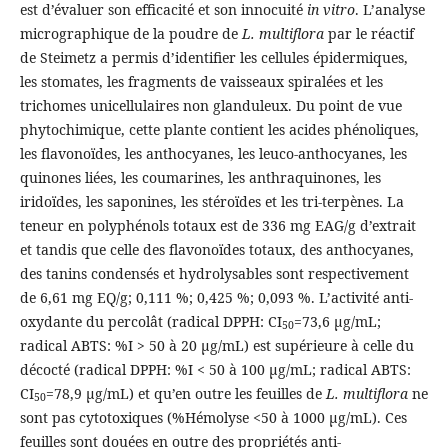
est d’évaluer son efficacité et son innocuité
in vitro
. L’analyse
micrographique de la poudre de
L. multiflora
par le réactif
de Steimetz a permis d’identifier les cellules épidermiques,
les stomates, les fragments de vaisseaux spiralées et les
trichomes unicellulaires non glanduleux. Du point de vue
phytochimique, cette plante contient les acides phénoliques,
les flavonoïdes, les anthocyanes, les leuco-anthocyanes, les
quinones liées, les coumarines, les anthraquinones, les
iridoïdes, les saponines, les stéroïdes et les tri-terpènes. La
teneur en polyphénols totaux est de 336 mg EAG/g d’extrait
et tandis que celle des flavonoïdes totaux, des anthocyanes,
des tanins condensés et hydrolysables sont respectivement
de 6,61 mg EQ/g; 0,111 %; 0,425 %; 0,093 %. L’activité anti-
oxydante du percolât (radical DPPH: CI
=73,6 µg/mL;
50
radical ABTS: %I > 50 à 20 µg/mL) est supérieure à celle du
décocté (radical DPPH: %I < 50 à 100 µg/mL; radical ABTS:
CI
=78,9 µg/mL) et qu’en outre les feuilles de
L. multiflora
ne
50
sont pas cytotoxiques (%Hémolyse <50 à 1000 µg/mL). Ces
feuilles sont douées en outre des propriétés anti-