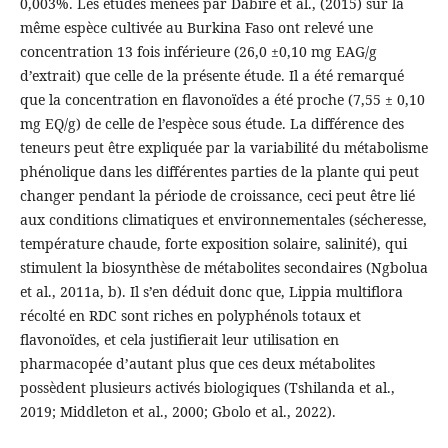
0,003%. Les études menées par Dabire et al., (2015) sur la
même espèce cultivée au Burkina Faso ont relevé une
concentration 13 fois inférieure (26,0 ±0,10 mg EAG/g
d’extrait) que celle de la présente étude. Il a été remarqué
que la concentration en flavonoïdes a été proche (7,55 ± 0,10
mg EQ/g) de celle de l’espèce sous étude. La différence des
teneurs peut être expliquée par la variabilité du métabolisme
phénolique dans les différentes parties de la plante qui peut
changer pendant la période de croissance, ceci peut être lié
aux conditions climatiques et environnementales (sécheresse,
température chaude, forte exposition solaire, salinité), qui
stimulent la biosynthèse de métabolites secondaires (Ngbolua
et al., 2011a, b). Il s’en déduit donc que, Lippia multiflora
récolté en RDC sont riches en polyphénols totaux et
flavonoïdes, et cela justifierait leur utilisation en
pharmacopée d’autant plus que ces deux métabolites
possèdent plusieurs activés biologiques (Tshilanda et al.,
2019; Middleton et al., 2000; Gbolo et al., 2022).