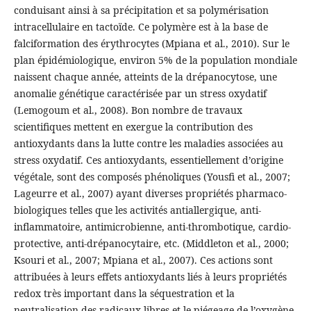
conduisant ainsi à sa précipitation et sa polymérisation
intracellulaire en tactoïde. Ce polymère est à la base de
falciformation des érythrocytes (Mpiana et al., 2010). Sur le
plan épidémiologique, environ 5% de la population mondiale
naissent chaque année, atteints de la drépanocytose, une
anomalie génétique caractérisée par un stress oxydatif
(Lemogoum et al., 2008). Bon nombre de travaux
scientifiques mettent en exergue la contribution des
antioxydants dans la lutte contre les maladies associées au
stress oxydatif. Ces antioxydants, essentiellement d’origine
végétale, sont des composés phénoliques (Yousfi et al., 2007;
Lageurre et al., 2007) ayant diverses propriétés pharmaco-
biologiques telles que les activités antiallergique, anti-
inflammatoire, antimicrobienne, anti-thrombotique, cardio-
protective, anti-drépanocytaire, etc. (Middleton et al., 2000;
Ksouri et al., 2007; Mpiana et al., 2007). Ces actions sont
attribuées à leurs effets antioxydants liés à leurs propriétés
redox très important dans la séquestration et la
neutralisation des radicaux libres et le piégeage de l’oxygène,