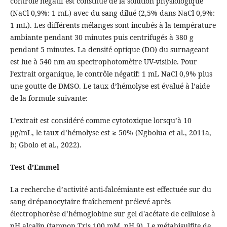
contrôle négatif est constitué de la solution physiologique
(NaCl 0,9%: 1 mL) avec du sang dilué (2,5% dans NaCl 0,9%:
1 mL). Les différents mélanges sont incubés à la température
ambiante pendant 30 minutes puis centrifugés à 380 g
pendant 5 minutes. La densité optique (DO) du surnageant
est lue à 540 nm au spectrophotomètre UV-visible. Pour
l’extrait organique, le contrôle négatif: 1 mL NaCl 0,9% plus
une goutte de DMSO. Le taux d’hémolyse est évalué à l’aide
de la formule suivante:
L’extrait est considéré comme cytotoxique lorsqu’à 10
µg/mL, le taux d’hémolyse est ≥ 50% (Ngbolua et al., 2011a,
b; Gbolo et al., 2022).
Test d’Emmel
La recherche d’activité anti-falcémiante est effectuée sur du
sang drépanocytaire fraîchement prélevé après
électrophorèse d’hémoglobine sur gel d'acétate de cellulose à
pH alcalin (tampon Tris 100 mM, pH 9). Le métabisulfite de