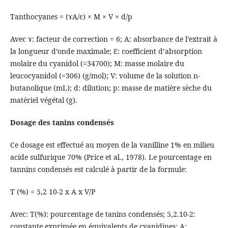
Tanthocyanes = (ɤA/ɛ) × M × V × d/p
Avec ɤ: facteur de correction = 6; A: absorbance de l’extrait à
la longueur d’onde maximale; Ɛ: coefficient d’absorption
molaire du cyanidol (=34700); M: masse molaire du
leucocyanidol (=306) (g/mol); V: volume de la solution n-
butanolique (mL); d: dilution; p: masse de matière sèche du
matériel végétal (g).
Dosage des tanins condensés
Ce dosage est effectué au moyen de la vanilline 1% en milieu
acide sulfurique 70% (Price et al., 1978). Le pourcentage en
tannins condensés est calculé à partir de la formule:
T (%) = 5,2 10-2 x A x V/P
Avec: T(%): pourcentage de tanins condensés; 5,2.10-2:
constante exprimée en équivalents de cyanidines; A: