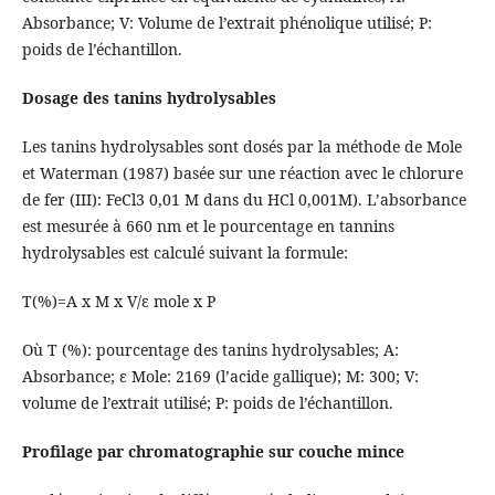
Absorbance; V: Volume de l’extrait phénolique utilisé; P:
poids de l’échantillon.
Dosage des tanins hydrolysables
Les tanins hydrolysables sont dosés par la méthode de Mole
et Waterman (1987) basée sur une réaction avec le chlorure
de fer (III): FeCl3 0,01 M dans du HCl 0,001M). L’absorbance
est mesurée à 660 nm et le pourcentage en tannins
hydrolysables est calculé suivant la formule:
T(%)=A x M x V/ɛ mole x P
Où T (%): pourcentage des tanins hydrolysables; A:
Absorbance; ɛ Mole: 2169 (l’acide gallique); M: 300; V:
volume de l’extrait utilisé; P: poids de l’échantillon.
Profilage par chromatographie sur couche mince