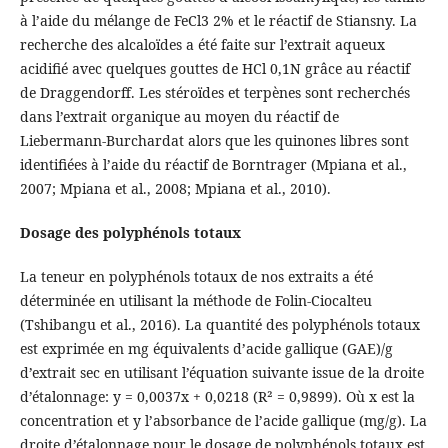
à l’aide du mélange de FeCl3 2% et le réactif de Stiansny. La
recherche des alcaloïdes a été faite sur l’extrait aqueux
acidifié avec quelques gouttes de HCl 0,1N grâce au réactif
de Draggendorff. Les stéroïdes et terpènes sont recherchés
dans l’extrait organique au moyen du réactif de
Liebermann-Burchardat alors que les quinones libres sont
identifiées à l’aide du réactif de Borntrager (Mpiana et al.,
2007; Mpiana et al., 2008; Mpiana et al., 2010).
Dosage des polyphénols totaux
La teneur en polyphénols totaux de nos extraits a été
déterminée en utilisant la méthode de Folin-Ciocalteu
(Tshibangu et al., 2016). La quantité des polyphénols totaux
est exprimée en mg équivalents d’acide gallique (GAE)/g
d’extrait sec en utilisant l’équation suivante issue de la droite
d’étalonnage: y = 0,0037x + 0,0218 (R² = 0,9899). Où x est la
concentration et y l’absorbance de l’acide gallique (mg/g). La
droite d’étalonnage pour le dosage de polyphénols totaux est