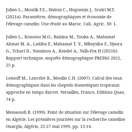
Julien L., Moutik F.E., Haloui C., Huguenin J., Sraïri M.T.
(2021a). Paramètres. démographiques et économie de
l’élevage camelin: Une étude au Maroc. Cah. Agric. 30: 1.
Julien L., Koussou M.O., Baizina M., Touka A., Mahamat
Ahmat M. A., Ladiba F., Mahamat T. Y., MBaysiba F., Djasra
G., Tchari D., Naminou A., Kembé A., Valls-Fox H (2021b).
Rapport technique, enquête démographique PREPAS 2021,
25 p.
Lesnoff M., Lancelot R., Moulin C.H. (2007). Calcul des taux
démographiques dans les cheptels domestiques tropicaux:
approche en temps discret. Versailles, France, Editions Quae,
74 p.
Messaoudi B. (1999). Point de situation sur l’élevage camelin
en Algérie. Les premières journées sur la recherche cameline
Ouargla, Algérie, 25-27 mai 1999, pp. 13-14.