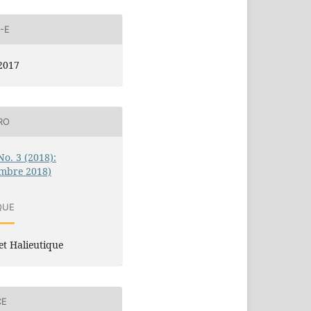
-E
2017
RO
No. 3 (2018):
embre 2018)
QUE
et Halieutique
CE