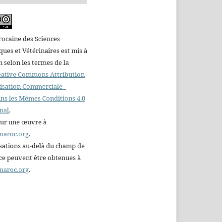
ocaine des Sciences
es et Vétérinaires est mis à
n selon les termes de la
reative Commons Attribution
ilisation Commerciale -
ns les Mêmes Conditions 4.0
nal
.
sur une œuvre à
maroc.org
.
sations au-delà du champ de
nce peuvent être obtenues à
maroc.org
.