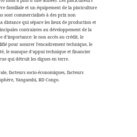
e (6 mois à plus d’une année). Les pisciculteurs
e familiale et un équipement de la pisciculture
ns sont commercialisés à des prix non
la distance qui sépare les lieux de production et
rincipales contraintes au développement de la
e d’importance: le non accès au crédit, le
fié pour assurer l’encadrement technique, le
té, le manque d’appui technique et financier
ue qui détruit les digues en terre.
rale, facteurs socio-économiques, facteurs
osphère, Yangambi, RD Congo.