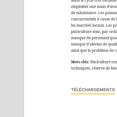
selon le cycle très variabl
emploient une main d’œuvr
de subsistance. Les poisso
concurrentiels à cause de 
les marchés locaux. Les p
pisciculture sont, par ordr
manque de personnel quali
manque d’alevins de quali
ainsi que le problème de cr
Mots-clés:
Pisciculture ru
techniques, réserve de bi
TÉLÉCHARGEMENTS