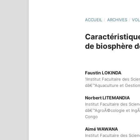
ACCUEIL
/
ARCHIVES
/
VOL
Caractéristique
de biosphère 
Faustin LOKINDA
1Institut Facultaire des Sc
dâ€™Aquaculture et Gestion 
Norbert LITEMANDIA
Institut Facultaire des Sci
dâ€™AgroÃ©cologie et IngÃ©
Congo
Aimé WAWANA
Institut Facultaire des Sci