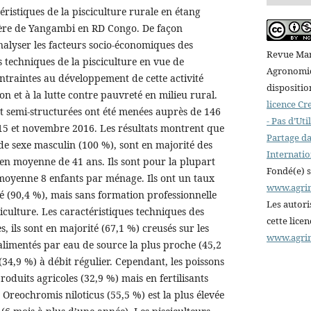
téristiques de la pisciculture rurale en étang
hère de Yangambi en RD Congo. De façon
analyser les facteurs socio-économiques des
Revue Mar
rs techniques de la pisciculture en vue de
Agronomiqu
ontraintes au développement de cette activité
dispositio
ion et à la lutte contre pauvreté en milieu rural.
licence C
t semi-structurées ont été menées auprès de 146
- Pas d’Ut
015 et novembre 2016. Les résultats montrent que
Partage da
 de sexe masculin (100 %), sont en majorité des
Internatio
 en moyenne de 41 ans. Ils sont pour la plupart
Fondé(e) 
 moyenne 8 enfants par ménage. Ils ont un taux
www.agri
vé (90,4 %), mais sans formation professionnelle
Les autori
ciculture. Les caractéristiques techniques des
cette lice
, ils sont en majorité (67,1 %) creusés sur les
www.agri
 alimentés par eau de source la plus proche (45,2
(34,9 %) à débit régulier. Cependant, les poissons
roduits agricoles (32,9 %) mais en fertilisants
 Oreochromis niloticus (55,5 %) est la plus élevée