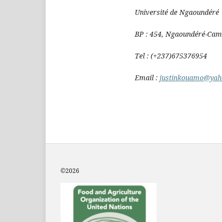
Université de Ngaoundéré
BP : 454, Ngaoundéré-Ca
Tel : (+237)675376954
Email :
justinkouamo@yah
©2
026