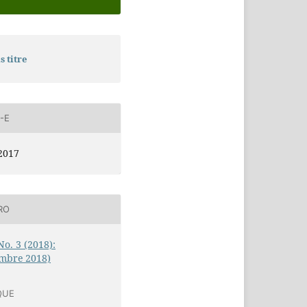
s titre
-E
2017
RO
No. 3 (2018):
embre 2018)
QUE