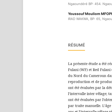
Ngaoundéré BP: 454. Ngao
Youssouf Mouliom MFOP
IRAD WAKWA, BP: 65, Ngao
RÉSUMÉ
La présente étude a été ré
Fulani (WF) et Red Fulani (
du Nord du Cameroun dans
reproduction et de produc
ont été évaluées par la dé
l’intervalle inter-vêlage; 
ont été évaluées par l’obte
par traite manuelle. L’âge
ans et l’intervalle vêlage-