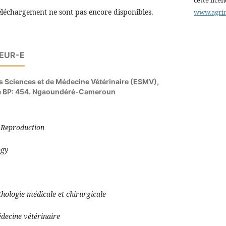
éléchargement ne sont pas encore disponibles.
www.agri
TEUR-E
s Sciences et de Médecine Vétérinaire (ESMV),
é BP: 454. Ngaoundéré-Cameroun
UAMO Justin
Reproduction
ogy
hologie médicale et chirurgicale
édecine vétérinaire