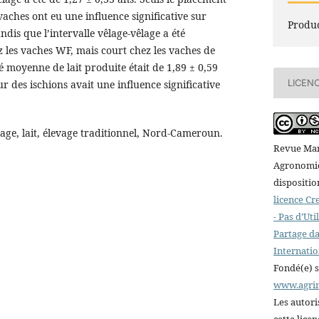
vaches ont eu une influence significative sur
Produc
ndis que l’intervalle vêlage-vêlage a été
z les vaches WF, mais court chez les vaches de
é moyenne de lait produite était de 1,89 ± 0,59
LICEN
eur des ischions avait une influence significative
age, lait, élevage traditionnel, Nord-Cameroun.
Revue Mar
Agronomiqu
dispositio
licence C
- Pas d’Ut
Partage da
Internatio
Fondé(e) 
www.agri
Les autori
cette lice