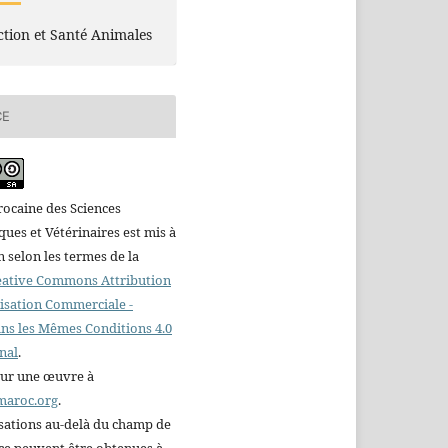
tion et Santé Animales
CE
ocaine des Sciences
es et Vétérinaires est mis à
n selon les termes de la
reative Commons Attribution
ilisation Commerciale -
ns les Mêmes Conditions 4.0
nal
.
sur une œuvre à
maroc.org
.
sations au-delà du champ de
nce peuvent être obtenues à