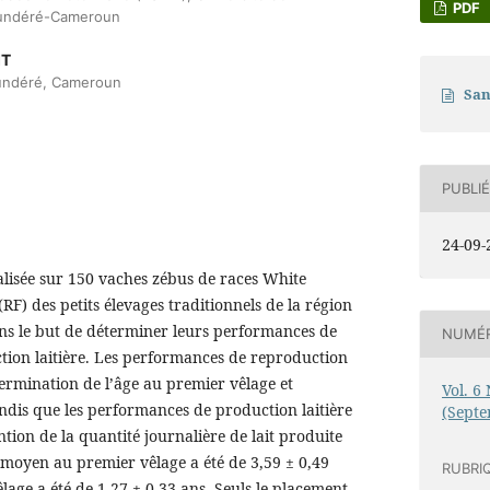
PDF
undéré-Cameroun
IT
undéré, Cameroun
San
PUBLIÉ
24-09-
alisée sur 150 vaches zébus de races White
RF) des petits élevages traditionnels de la région
 le but de déterminer leurs performances de
NUMÉ
tion laitière. Les performances de reproduction
termination de l’âge au premier vêlage et
Vol. 6 
tandis que les performances de production laitière
(Sept
ntion de la quantité journalière de lait produite
 moyen au premier vêlage a été de 3,59 ± 0,49
RUBRI
vêlage a été de 1,27 ± 0,33 ans. Seuls le placement