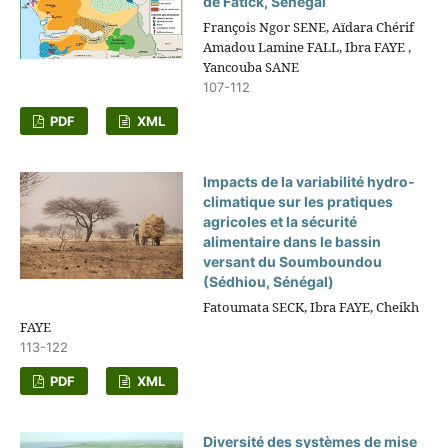
de Fatick, Sénégal
François Ngor SENE, Aïdara Chérif
Amadou Lamine FALL, Ibra FAYE ,
Yancouba SANE
107-112
PDF
XML
Impacts de la variabilité hydro-
climatique sur les pratiques
agricoles et la sécurité
alimentaire dans le bassin
versant du Soumboundou
(Sédhiou, Sénégal)
Fatoumata SECK, Ibra FAYE, Cheikh
FAYE
113-122
PDF
XML
Diversité des systèmes de mise