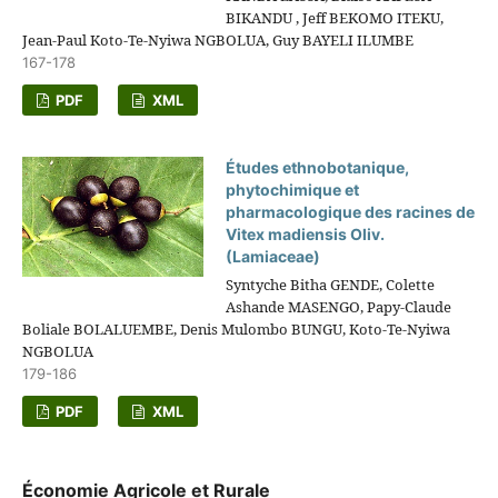
BIKANDU , Jeff BEKOMO ITEKU,
Jean-Paul Koto-Te-Nyiwa NGBOLUA, Guy BAYELI ILUMBE
167-178
PDF
XML
Études ethnobotanique,
phytochimique et
pharmacologique des racines de
Vitex madiensis Oliv.
(Lamiaceae)
Syntyche Bitha GENDE, Colette
Ashande MASENGO, Papy-Claude
Boliale BOLALUEMBE, Denis Mulombo BUNGU, Koto-Te-Nyiwa
NGBOLUA
179-186
PDF
XML
Économie Agricole et Rurale