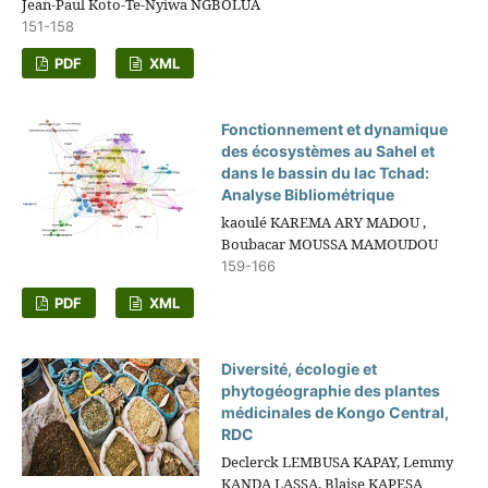
Jean-Paul Koto-Te-Nyiwa NGBOLUA
151-158
PDF
XML
Fonctionnement et dynamique
des écosystèmes au Sahel et
dans le bassin du lac Tchad:
Analyse Bibliométrique
kaoulé KAREMA ARY MADOU ,
Boubacar MOUSSA MAMOUDOU
159-166
PDF
XML
Diversité, écologie et
phytogéographie des plantes
médicinales de Kongo Central,
RDC
Declerck LEMBUSA KAPAY, Lemmy
KANDA LASSA, Blaise KAPESA