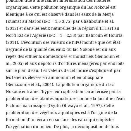
pollution due à une faible minéralisation des matières
organiques. Cette pollution organique du lac Nokoué est
identique à ce qui est observé dans les eaux de la Merja
Fouarat au Maroc (IPO = 1,5-3,75) par Chahboune et al.
(2012) et dans les eaux naturelles de la région d’El Tarf au
Nord-Est de l’Algérie (IPO = 1 – 2,33) par Bahroun et Houria.
(2011). L’évolution des valeurs de l’IPO montre que cet état
dégradé de la qualité des eaux du lac Nokoué est dû aux
rejets des effluents domestiques et industriels (Benbouih et
al., 2005) et aux dépotoirs d’ordures ménagères par endroits
sur le plan d’eau. Les valeurs de cet indice s’expliquent par
les teneurs élevées en ammonium et en phosphate
(Benzizoune et al., 2004). La pollution organique du lac
Nokoué entraîne l’hyper-eutrophisation caractérisée par la
prolifération des plantes aquatiques comme la Jacinthe d’eau
Eichhornia crassipes (Ogutu-Ohwayo et al., 1997). Cette
prolifération des végétaux aquatiques est à l’origine de la
formation d’un écran en surface des eaux qui empêche
l’oxygénation du milieu. De plus, la décomposition de tous