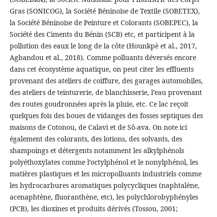
Gras (SONICOG), la Société Béninoise de Textile (SOBETEX),
la Société Béninoise de Peinture et Colorants (SOBEPEC), la
Société des Ciments du Bénin (SCB) etc, et participent à la
pollution des eaux le long de la côte (Hounkpè et al., 2017,
Agbandou et al., 2018). Comme polluants déversés encore
dans cet écosystème aquatique, on peut citer les effluents
provenant des ateliers de coiffure, des garages automobiles,
des ateliers de teinturerie, de blanchisserie, l’eau provenant
des routes goudronnées après la pluie, etc. Ce lac reçoit
quelques fois des boues de vidanges des fosses septiques des
maisons de Cotonou, de Calavi et de Sô-ava. On note ici
également des colorants, des lotions, des solvants, des
shampoings et détergents notamment les alkylphénols
polyéthoxylates comme l’octylphénol et le nonylphénol, les
matières plastiques et les micropolluants industriels comme
les hydrocarbures aromatiques polycycliques (naphtalène,
acenaphtène, fluoranthène, etc), les polychlorobyphényles
(PCB), les dioxines et produits dérivés (Tossou, 2001;