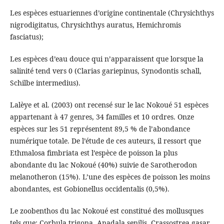
Les espèces estuariennes d’origine continentale (Chrysichthys
nigrodigitatus, Chrysichthys auratus, Hemichromis
fasciatus);
Les espèces d’eau douce qui n’apparaissent que lorsque la
salinité tend vers 0 (Clarias gariepinus, Synodontis schall,
Schilbe intermedius).
Lalèye et al. (2003) ont recensé sur le lac Nokoué 51 espèces
appartenant à 47 genres, 34 familles et 10 ordres. Onze
espèces sur les 51 représentent 89,5 % de l’abondance
numérique totale. De l’étude de ces auteurs, il ressort que
Ethmalosa fimbriata est l’espèce de poisson la plus
abondante du lac Nokoué (40%) suivie de Sarotherodon
melanotheron (15%). L’une des espèces de poisson les moins
abondantes, est Gobionellus occidentalis (0,5%).
Le zoobenthos du lac Nokoué est constitué des mollusques
tels que: Corbula trigona, Anadala senilis, Crassostrea gasar,