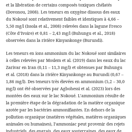
et la libération de certains composés toxiques chélatés
(Dovonou, 2008). Les teneurs en oxygène dissous des eaux
du Nokoué sont relativement faibles et identiques à 4,66 –
5,50 mg/l (Issola et al., 2008) relevées dans la lagune Fresco
(Côte d’Ivoire) et 0,81 – 2,43 mg/l (Buhungu et al., 2018)
observées dans la rivière Kinyankonge (Burundi).
Les teneurs en ions ammonium du lac Nokoué sont similaires
à celles relevées par Moslem et al. (2019) dans les eaux du lac
Zarivar en Iran (0,11 – 11,3 mg/l) et obtenues par Buhungu
et al. (2018) dans la rivière Kinyankonge au Burundi (0,67 –
1,86 mg/l). Des teneurs très élevées en ammonium (5,2 – 30,0
mg/l) ont été observées par Agbohessi et al. (2023) lors des
montées des eaux sur le lac Nokoué. L’ammonium résulte de
la première étape de la dégradation de la matière organique
azotée par les bactéries ammonifiantes. En dehors de la
pollution organique (matières végétales, matières organiques
animales ou humaines), l’ammoniac peut provenir des rejets
industriels, des engrais, des eaux souterraines, des eaux de