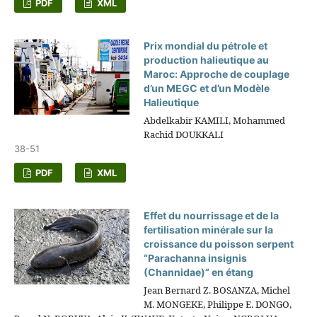
PDF
XML
Prix mondial du pétrole et
production halieutique au
Maroc: Approche de couplage
d’un MEGC et d’un Modèle
Halieutique
Abdelkabir KAMILI, Mohammed
Rachid DOUKKALI
38-51
PDF
XML
Effet du nourrissage et de la
fertilisation minérale sur la
croissance du poisson serpent
“Parachanna insignis
(Channidae)” en étang
Jean Bernard Z. BOSANZA, Michel
M. MONGEKE, Philippe E. DONGO,