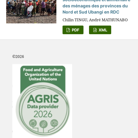
des ménages des provinces du
Nord et Sud Ubangi en RDC
Chilin TINGU, André MATHUNABO
PDF
XML
©2
026