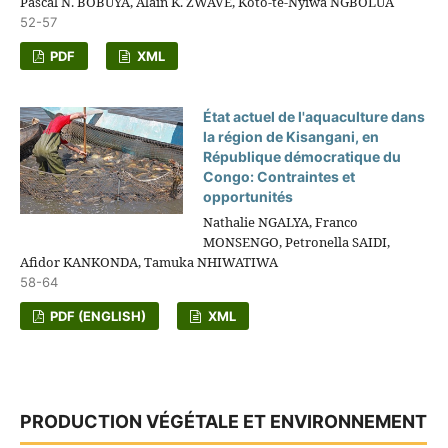
Pascal N. BOBUYA, Alain K. ZWAVE, Koto-te-Nyiwa NGBOLUA
52-57
PDF
XML
État actuel de l'aquaculture dans
la région de Kisangani, en
République démocratique du
Congo: Contraintes et
opportunités
Nathalie NGALYA, Franco
MONSENGO, Petronella SAIDI,
Afidor KANKONDA, Tamuka NHIWATIWA
58-64
PDF (ENGLISH)
XML
PRODUCTION VÉGÉTALE ET ENVIRONNEMENT