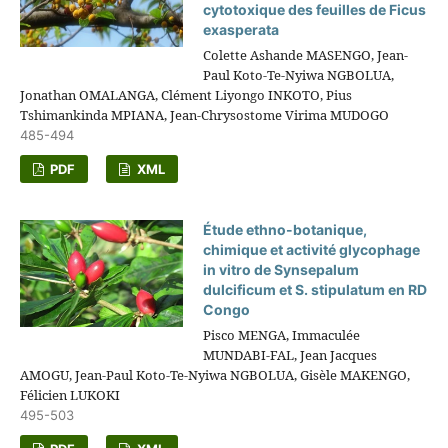
cytotoxique des feuilles de Ficus
exasperata
Colette Ashande MASENGO, Jean-
Paul Koto-Te-Nyiwa NGBOLUA,
Jonathan OMALANGA, Clément Liyongo INKOTO, Pius
Tshimankinda MPIANA, Jean-Chrysostome Virima MUDOGO
485-494
PDF
XML
Étude ethno-botanique,
chimique et activité glycophage
in vitro de Synsepalum
dulcificum et S. stipulatum en RD
Congo
Pisco MENGA, Immaculée
MUNDABI-FAL, Jean Jacques
AMOGU, Jean-Paul Koto-Te-Nyiwa NGBOLUA, Gisèle MAKENGO,
Félicien LUKOKI
495-503