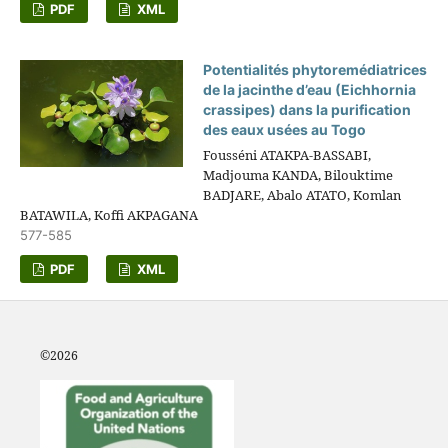
PDF
XML
Potentialités phytoremédiatrices
de la jacinthe d’eau (Eichhornia
crassipes) dans la purification
des eaux usées au Togo
Fousséni ATAKPA-BASSABI,
Madjouma KANDA, Bilouktime
BADJARE, Abalo ATATO, Komlan
BATAWILA, Koffi AKPAGANA
577-585
PDF
XML
©2
026