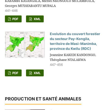
KABAMBI KASANGALA, Michel NKONGOLO MULAMBUILA,
Georges MUYAYABANTU MUPALA
441-446
PDF
XML
Evolution du couvert forestier
du secteur Pay-Kongila,
territoire de Masi-Manimba,
province du Kwilu (RDC)
Jeannine KAKEDI KANDONGO,
Théophane NTALAKWA
447-456
PDF
XML
PRODUCTION ET SANTÉ ANIMALES