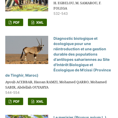
H. EGBELOU, M. SAMAROU, F.
FOLEGA
532-543
PDF
XML
Diagnostic biologique et
écologique pour une
réintroduction et une gestion
durable des populations
d'antilopes sahariennes au Site
d'Intérêt Biologique et
Écologique de M’cissi (Province
de Tinghir, Maroc)
Ayoub ACEBBAR, Hassan RAMZI, Mohamed QARRO, Mohamed
SABIR, Abdellah OUYAHYA
544-554
PDF
XML
Le merisier (Prunus avium L.),