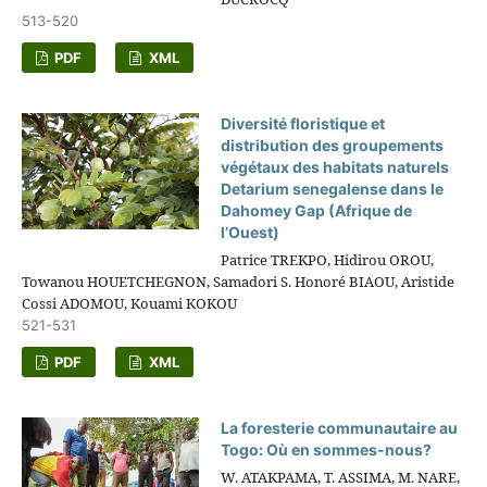
513-520
PDF
XML
Diversité floristique et
distribution des groupements
végétaux des habitats naturels
Detarium senegalense dans le
Dahomey Gap (Afrique de
l’Ouest)
Patrice TREKPO, Hidirou OROU,
Towanou HOUETCHEGNON, Samadori S. Honoré BIAOU, Aristide
Cossi ADOMOU, Kouami KOKOU
521-531
PDF
XML
La foresterie communautaire au
Togo: Où en sommes-nous?
W. ATAKPAMA, T. ASSIMA, M. NARE,