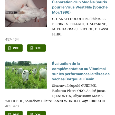
Élaboration d’un Modèle Souris
pour le Virus West Nile (Souche
Mor/1996)
G. HANAFI HOUOITEN, Ikhlass EL
BERBRI, S. FELLAHI, H. ALYAKINE,
M. EL HARRAK, F. KICHOU, O. FASSI
FIHRI
457-464
PDF
XML
Évaluation de la
complémentation au Vitanimal
sur les performances laitières de
vaches Borgou au Bénin
Sènouwa Léopold GUIDIMÊ,
Badorou Pierre ODO, André Jonas
DJENONTIN, Aliyassoum MAMA
YACOUBOU, Sourébou Hilaire SANNI WOROGO, Yaya IDRISSOU
465-473
PDF
XML