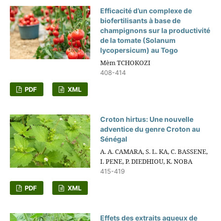
Efficacité d’un complexe de
biofertilisants à base de
champignons sur la productivité
de la tomate (Solanum
lycopersicum) au Togo
Mèm TCHOKOZI
408-414
PDF
XML
Croton hirtus: Une nouvelle
adventice du genre Croton au
Sénégal
A. A. CAMARA, S. L. KA, C. BASSENE,
I. PENE, P. DIEDHIOU, K. NOBA
415-419
PDF
XML
Effets des extraits aqueux de